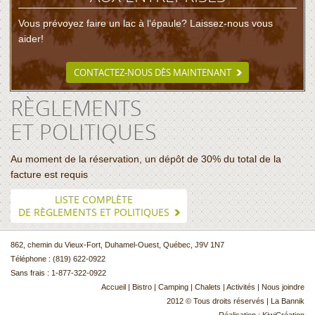
Vous prévoyez faire un lac à l‘épaule? Laissez-nous vous
aider!
CONTACTEZ-NOUS DÈS MAINTENANT
RÈGLEMENTS
ET POLITIQUES
Au moment de la réservation, un dépôt de 30% du total de la
facture est requis
LISTE COMPLÈTE
DE RÈGLEMENTS ET POLITIQUES
862, chemin du Vieux-Fort, Duhamel-Ouest, Québec, J9V 1N7
Téléphone : (819) 622-0922
Sans frais : 1-877-322-0922
Accueil
|
Bistro
|
Camping
|
Chalets
|
Activités
|
Nous joindre
2012 © Tous droits réservés | La Bannik
Réalisation :
KiwiCréation